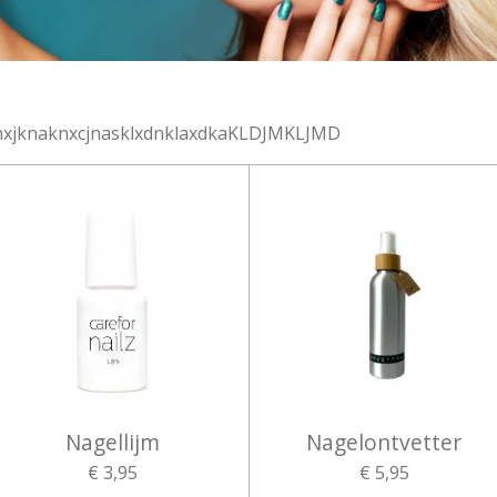
njknxjknaknxcjnasklxdnklaxdkaKLDJMKLJMD
Nagellijm
Nagelontvetter
€ 3,95
€ 5,95