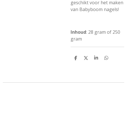
geschikt voor het maken
van Babyboom nagels!
Inhoud
: 28 gram of 250
gram
D
D
S
D
e
e
h
e
l
e
a
l
e
l
r
e
n
e
n