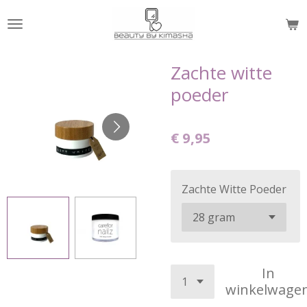
Ga
direct
naar
de
Zachte witte
hoofdinhoud
poeder
€ 9,95
Zachte Witte Poeder
In
winkelwage