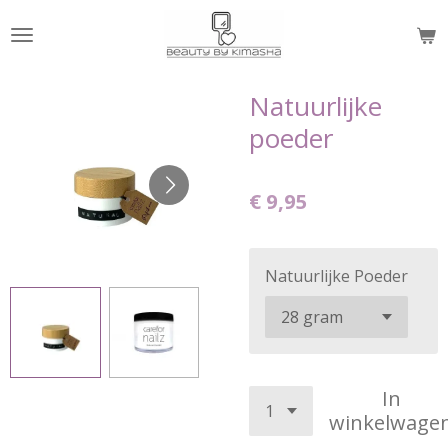
Ga
direct
naar
de
Natuurlijke
hoofdinhoud
poeder
€ 9,95
Natuurlijke Poeder
In
winkelwage