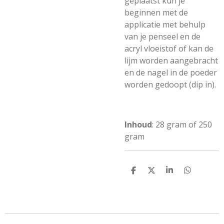
geplaatst kun je
beginnen met de
applicatie met behulp
van je penseel en de
acryl vloeistof of kan de
lijm worden aangebracht
en de nagel in de poeder
worden gedoopt (dip in).
Inhoud
: 28 gram of 250
gram
D
D
S
D
e
e
h
e
l
e
a
l
e
l
r
e
n
e
n