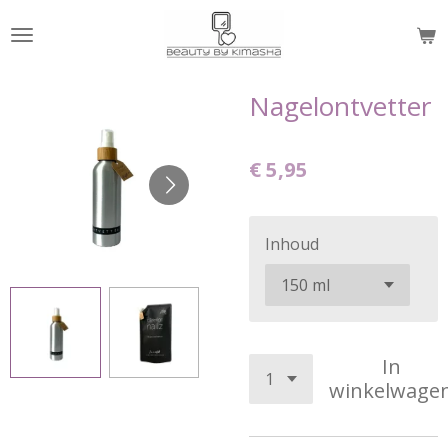
Ga
direct
naar
de
Nagelontvetter
hoofdinhoud
€ 5,95
Inhoud
In
winkelwage