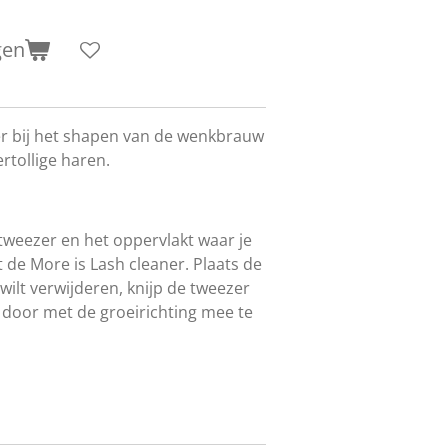
gen
r bij het shapen van de wenkbrauw
rtollige haren.
tweezer en het oppervlakt waar je
 de More is Lash cleaner. P
laats de
wilt verwijderen, knijp de tweezer
r door met de groeirichting mee te