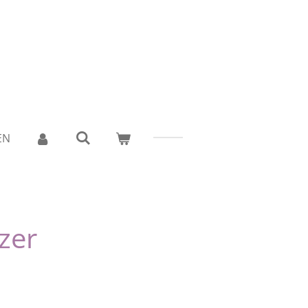
EN
zer