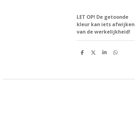
LET OP! De getoonde
kleur kan iets afwijken
van de werkelijkheid!
D
D
S
D
e
e
h
e
l
e
a
l
e
l
r
e
n
e
n