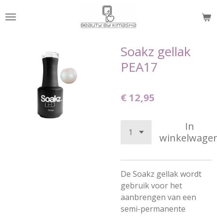
Ga
direct
naar
de
Soakz gellak
hoofdinhoud
PEA17
€ 12,95
In
winkelwage
De Soakz gellak wordt
gebruik voor het
aanbrengen van een
semi-permanente