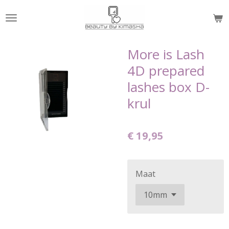
Ga
direct
naar
de
More is Lash
hoofdinhoud
4D prepared
lashes box D-
krul
€ 19,95
Maat