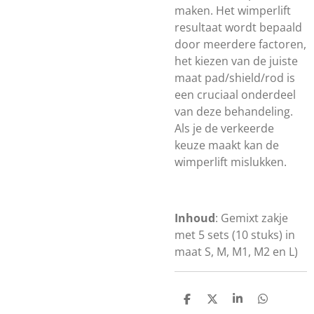
maken. Het wimperlift
resultaat wordt bepaald
door meerdere factoren,
het kiezen van de juiste
maat pad/shield/rod is
een cruciaal onderdeel
van deze behandeling.
Als je de verkeerde
keuze maakt kan de
wimperlift mislukken.
Inhoud
: Gemixt zakje
met 5 sets (10 stuks) in
maat S, M, M1, M2 en L)
D
D
S
D