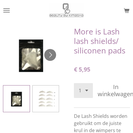
Ga
direct
naar
de
More is Lash
hoofdinhoud
lash shields/
siliconen pads
€ 5,95
In
winkelwage
De Lash Shields worden
gebruikt om de juiste
krul in de wimpers te