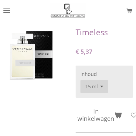
Ga
direct
naar
de
Timeless
hoofdinhoud
€ 5,37
Inhoud
In
winkelwagen