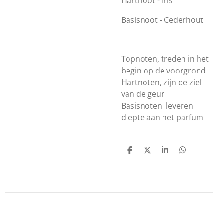
Hartnoot - Iris
Basisnoot - Cederhout
Topnoten, treden in het
begin op de voorgrond
Hartnoten, zijn de ziel
van de geur
Basisnoten, leveren
diepte aan het parfum
D
D
S
D
e
e
h
e
l
e
a
l
e
l
r
e
n
e
n