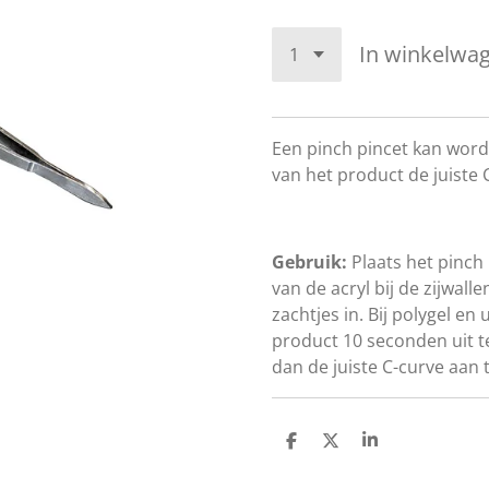
In winkelwa
Een pinch pincet kan word
van het product de juiste 
Gebruik:
Plaats het pinch
van de acryl bij de zijwall
zachtjes in. Bij polygel en 
product 10 seconden uit t
dan de juiste C-curve aan 
D
D
S
e
e
h
l
e
a