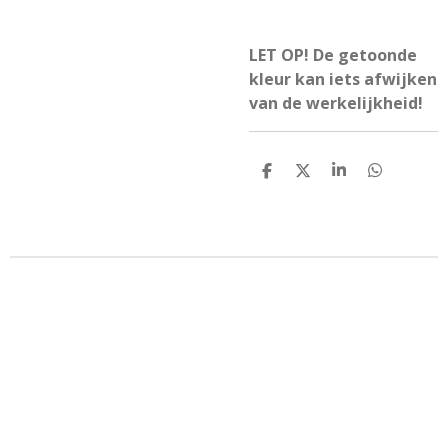
LET OP! De getoonde
kleur kan iets afwijken
van de werkelijkheid!
D
D
S
D
e
e
h
e
l
e
a
l
e
l
r
e
n
e
n