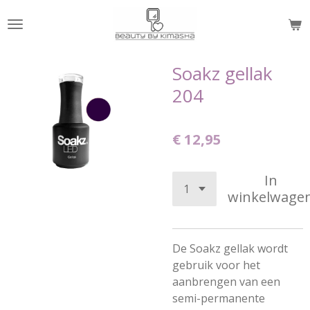
Ga
direct
naar
de
Soakz gellak
hoofdinhoud
204
€ 12,95
In
winkelwage
De Soakz gellak wordt
gebruik voor het
aanbrengen van een
semi-permanente