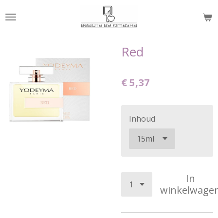
Ga
direct
naar
de
Red
hoofdinhoud
€ 5,37
Inhoud
In
winkelwage