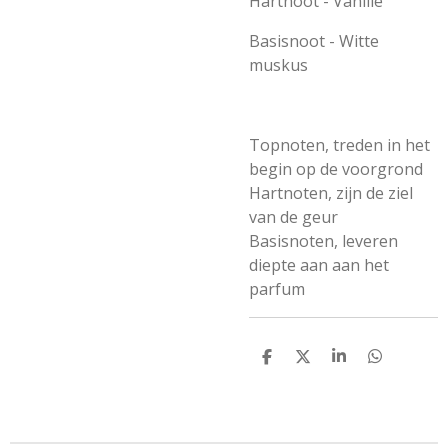
Hartnoot - Vanille
Basisnoot - Witte
muskus
Topnoten, treden in het
begin op de voorgrond
Hartnoten, zijn de ziel
van de geur
Basisnoten, leveren
diepte aan aan het
parfum
D
D
S
D
e
e
h
e
l
e
a
l
e
l
r
e
n
e
n