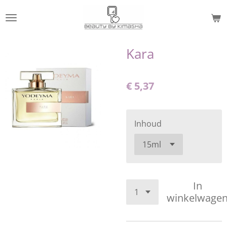
Ga
direct
naar
de
Kara
hoofdinhoud
€ 5,37
Inhoud
In
winkelwage