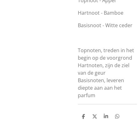
Topnoot - Appel
Hartnoot - Bamboe
Basisnoot - Witte ceder
Topnoten, treden in het
begin op de voorgrond
Hartnoten, zijn de ziel
van de geur
Basisnoten, leveren
diepte aan aan het
parfum
D
D
S
D
e
e
h
e
l
e
a
l
e
l
r
e
n
e
n