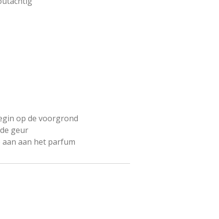
outachtig
begin op de voorgrond
 de geur
e aan aan het parfum