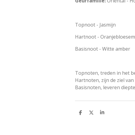
Geurfamilie:
Oriental - H
Topnoot - Jasmijn
Hartnoot - Oranjebloesem
Basisnoot - Witte amber
Topnoten, treden in het 
Hartnoten, zijn de ziel van
Basisnoten, leveren diept
D
D
S
e
e
h
l
e
a
e
l
r
n
e