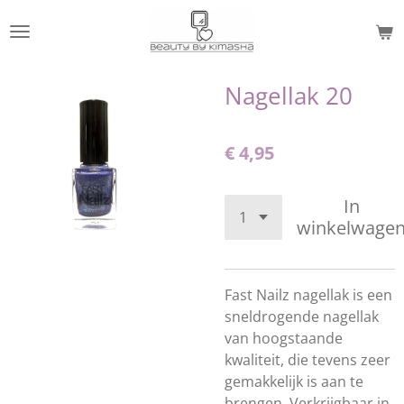
Ga
direct
naar
de
Nagellak 20
hoofdinhoud
€ 4,95
In
winkelwage
Fast Nailz nagellak is een
sneldrogende nagellak
van hoogstaande
kwaliteit, die tevens zeer
gemakkelijk is aan te
brengen. Verkrijgbaar in