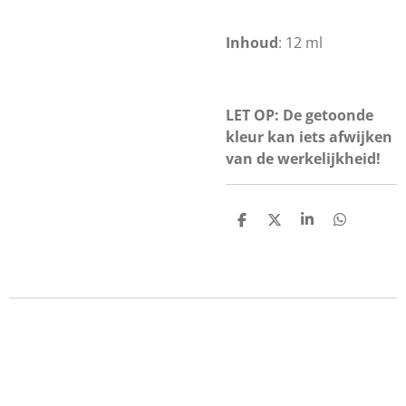
Inhoud
: 12 ml
LET OP: De getoonde
kleur kan iets afwijken
van de werkelijkheid!
D
D
S
D
e
e
h
e
l
e
a
l
e
l
r
e
n
e
n