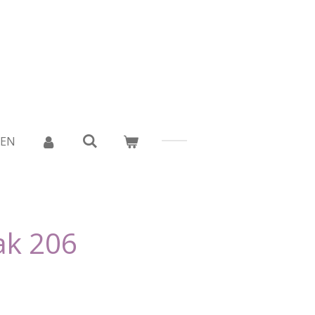
DEN
ak 206