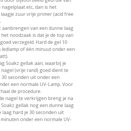
 nagelplaat etc, dan is het
aagje zuur vrije primer (acid free
.
et aanbrengen van een dunne laag
 het noodzaak is dat je de top van
) goed verzegeld. Hard de gel 10
n ledlamp of één minuut onder een
tt).
g Soakz gellak aan, waarbij je
agel (vrije rand) goed dient te
l 30 seconden uit onder een
onder een normale UV-Lamp. Voor
rhaal de procedure.
 nagel te verkrijgen breng je na
 Soakz gellak nog een dunne laag
 laag hard je 30 seconden uit
2 minuten onder een normale UV-