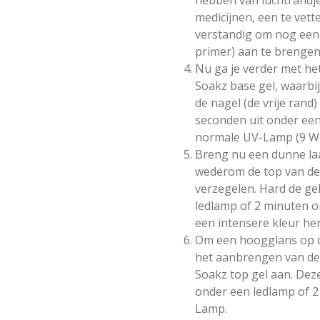
medicijnen, een te vette
verstandig om nog een l
primer) aan te brengen
Nu ga je verder met h
Soakz base gel, waarbij
de nagel (de vrije rand
seconden uit onder ee
normale UV-Lamp (9 Wa
Breng nu een dunne laa
wederom de top van de n
verzegelen. Hard de ge
ledlamp of 2 minuten 
een intensere kleur he
Om een hoogglans op de
het aanbrengen van de
Soakz top gel aan. Deze
onder een ledlamp of 
Lamp.