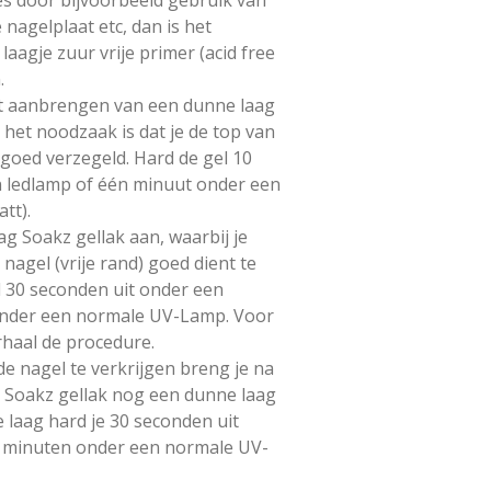
 nagelplaat etc, dan is het
aagje zuur vrije primer (acid free
.
et aanbrengen van een dunne laag
 het noodzaak is dat je de top van
) goed verzegeld. Hard de gel 10
n ledlamp of één minuut onder een
tt).
g Soakz gellak aan, waarbij je
agel (vrije rand) goed dient te
l 30 seconden uit onder een
onder een normale UV-Lamp. Voor
rhaal de procedure.
 nagel te verkrijgen breng je na
 Soakz gellak nog een dunne laag
 laag hard je 30 seconden uit
2 minuten onder een normale UV-