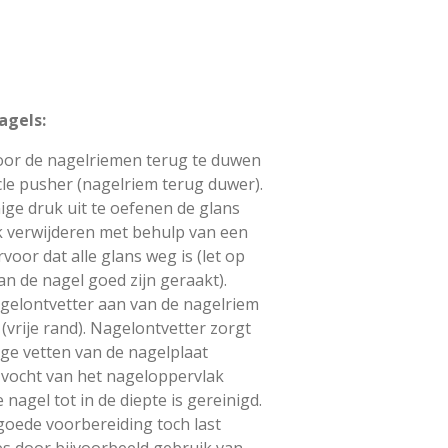
agels:
oor de nagelriemen terug te duwen
cle pusher (nagelriem terug duwer).
ige druk uit te oefenen de glans
k verwijderen met behulp van een
rvoor dat alle glans weg is (let op
van de nagel goed zijn geraakt).
gelontvetter aan van de nagelriem
 (vrije rand). Nagelontvetter zorgt
lige vetten van de nagelplaat
 vocht van het nageloppervlak
nagel tot in de diepte is gereinigd.
oede voorbereiding toch last
s door bijvoorbeeld gebruik van