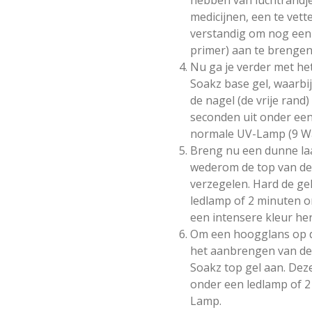
medicijnen, een te vette
verstandig om nog een l
primer) aan te brengen
Nu ga je verder met h
Soakz base gel, waarbij
de nagel (de vrije rand
seconden uit onder ee
normale UV-Lamp (9 Wa
Breng nu een dunne laa
wederom de top van de n
verzegelen. Hard de ge
ledlamp of 2 minuten 
een intensere kleur he
Om een hoogglans op de
het aanbrengen van de
Soakz top gel aan. Deze
onder een ledlamp of 
Lamp.