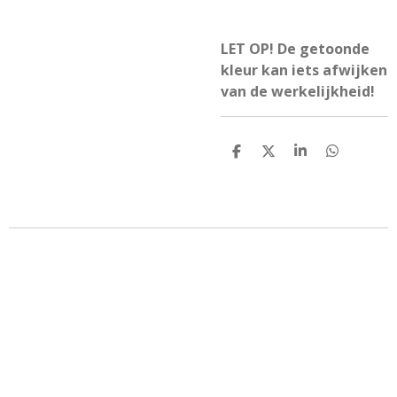
LET OP! De getoonde
kleur kan iets afwijken
van de werkelijkheid!
D
D
S
D
e
e
h
e
l
e
a
l
e
l
r
e
n
e
n