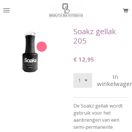
Ga
direct
naar
de
Soakz gellak
hoofdinhoud
205
€ 12,95
In
winkelwage
De Soakz gellak wordt
gebruik voor het
aanbrengen van een
semi-permanente