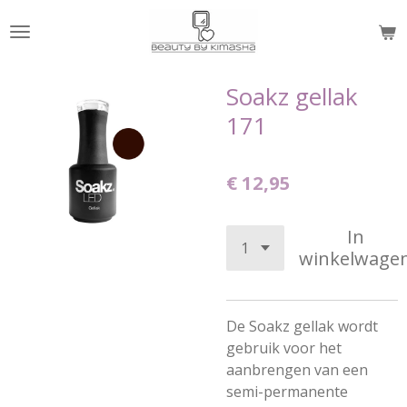
Ga
direct
naar
de
Soakz gellak
hoofdinhoud
171
€ 12,95
In
winkelwage
De Soakz gellak wordt
gebruik voor het
aanbrengen van een
semi-permanente