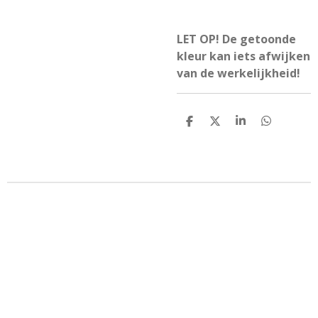
LET OP! De getoonde
kleur kan iets afwijken
van de werkelijkheid!
D
D
S
D
e
e
h
e
l
e
a
l
e
l
r
e
n
e
n