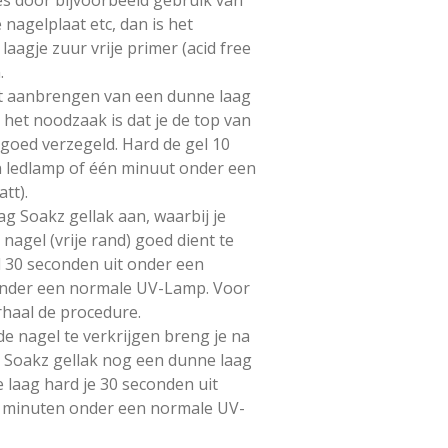
 nagelplaat etc, dan is het
aagje zuur vrije primer (acid free
.
et aanbrengen van een dunne laag
 het noodzaak is dat je de top van
) goed verzegeld. Hard de gel 10
n ledlamp of één minuut onder een
tt).
g Soakz gellak aan, waarbij je
agel (vrije rand) goed dient te
l 30 seconden uit onder een
onder een normale UV-Lamp. Voor
rhaal de procedure.
 nagel te verkrijgen breng je na
 Soakz gellak nog een dunne laag
 laag hard je 30 seconden uit
2 minuten onder een normale UV-