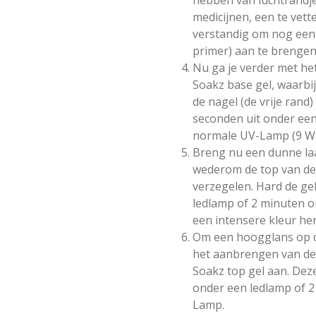
medicijnen, een te vette
verstandig om nog een l
primer) aan te brengen
Nu ga je verder met h
Soakz base gel, waarbij
de nagel (de vrije rand
seconden uit onder ee
normale UV-Lamp (9 Wa
Breng nu een dunne laa
wederom de top van de n
verzegelen. Hard de ge
ledlamp of 2 minuten 
een intensere kleur he
Om een hoogglans op de
het aanbrengen van de
Soakz top gel aan. Deze
onder een ledlamp of 
Lamp.