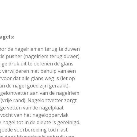
agels:
oor de nagelriemen terug te duwen
cle pusher (nagelriem terug duwer).
ige druk uit te oefenen de glans
k verwijderen met behulp van een
rvoor dat alle glans weg is (let op
van de nagel goed zijn geraakt).
gelontvetter aan van de nagelriem
 (vrije rand). Nagelontvetter zorgt
lige vetten van de nagelplaat
 vocht van het nageloppervlak
nagel tot in de diepte is gereinigd.
oede voorbereiding toch last
s door bijvoorbeeld gebruik van