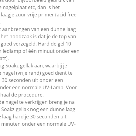
e nagelplaat etc, dan is het
aagje zuur vrije primer (acid free
.
et aanbrengen van een dunne laag
 het noodzaak is dat je de top van
) goed verzegeld. Hard de gel 10
n ledlamp of één minuut onder een
tt).
g Soakz gellak aan, waarbij je
nagel (vrije rand) goed dient te
l 30 seconden uit onder een
onder een normale UV-Lamp. Voor
rhaal de procedure.
 nagel te verkrijgen breng je na
 Soakz gellak nog een dunne laag
 laag hard je 30 seconden uit
2 minuten onder een normale UV-