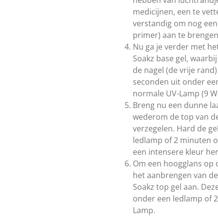
medicijnen, een te vett
verstandig om nog een l
primer) aan te brengen
Nu ga je verder met h
Soakz base gel, waarbij
de nagel (de vrije rand
seconden uit onder ee
normale UV-Lamp (9 Wa
Breng nu een dunne laa
wederom de top van de 
verzegelen. Hard de ge
ledlamp of 2 minuten 
een intensere kleur he
Om een hoogglans op de
het aanbrengen van de
Soakz top gel aan. Deze
onder een ledlamp of 
Lamp.