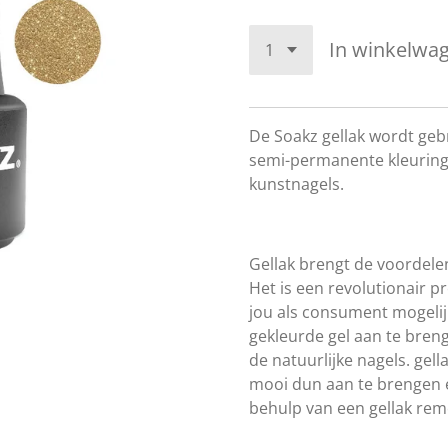
In winkelwa
De Soakz gellak wordt geb
semi-permanente kleuring 
kunstnagels.
Gellak brengt de voordele
Het is een revolutionair p
jou als consument mogelij
gekleurde gel aan te bren
de natuurlijke nagels. gel
mooi dun aan te brengen e
behulp van een gellak remo