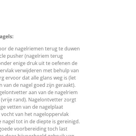
agels:
door de nagelriemen terug te duwen
cle pusher (nagelriem terug
onder enige druk uit te oefenen de
ervlak verwijderen met behulp van
rg ervoor dat alle glans weg is (let
en van de nagel goed zijn geraakt).
gelontvetter aan van de nagelriem
 (vrije rand). Nagelontvetter zorgt
lige vetten van de nagelplaat
 vocht van het nageloppervlak
nagel tot in de diepte is gereinigd.
oede voorbereiding toch last
s door bijvoorbeeld gebruik van