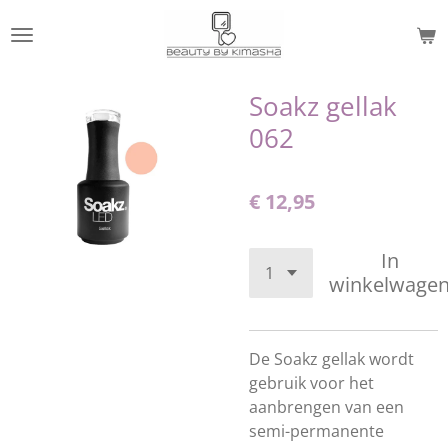
Ga
direct
naar
de
Soakz gellak
hoofdinhoud
062
€ 12,95
In
winkelwage
De Soakz gellak wordt
gebruik voor het
aanbrengen van een
semi-permanente