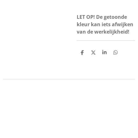
LET OP! De getoonde
kleur kan iets afwijken
van de werkelijkheid!
D
D
S
D
e
e
h
e
l
e
a
l
e
l
r
e
n
e
n