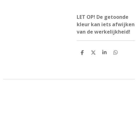
LET OP! De getoonde
kleur kan iets afwijken
van de werkelijkheid!
D
D
S
D
e
e
h
e
l
e
a
l
e
l
r
e
n
e
n