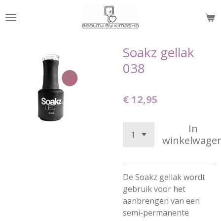
Ga
direct
naar
de
Soakz gellak
hoofdinhoud
038
€ 12,95
In
winkelwage
De Soakz gellak wordt
gebruik voor het
aanbrengen van een
semi-permanente