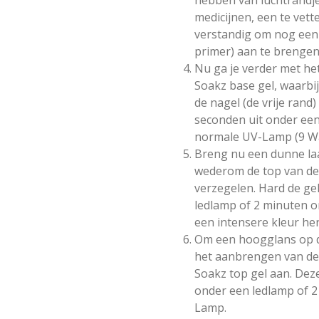
medicijnen, een te vette
verstandig om nog een l
primer) aan te brengen
Nu ga je verder met h
Soakz base gel, waarbij
de nagel (de vrije rand
seconden uit onder ee
normale UV-Lamp (9 Wa
Breng nu een dunne laa
wederom de top van de n
verzegelen. Hard de ge
ledlamp of 2 minuten 
een intensere kleur he
Om een hoogglans op de
het aanbrengen van de
Soakz top gel aan. Deze
onder een ledlamp of 
Lamp.