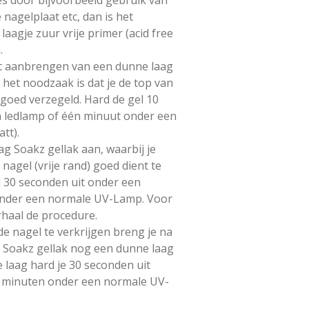
 nagelplaat etc, dan is het
aagje zuur vrije primer (acid free
.
et aanbrengen van een dunne laag
 het noodzaak is dat je de top van
) goed verzegeld. Hard de gel 10
n ledlamp of één minuut onder een
tt).
g Soakz gellak aan, waarbij je
agel (vrije rand) goed dient te
l 30 seconden uit onder een
onder een normale UV-Lamp. Voor
rhaal de procedure.
 nagel te verkrijgen breng je na
 Soakz gellak nog een dunne laag
 laag hard je 30 seconden uit
2 minuten onder een normale UV-