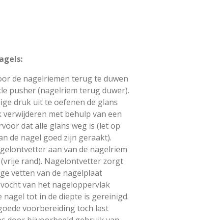
agels:
oor de nagelriemen terug te duwen
cle pusher (nagelriem terug duwer).
ige druk uit te oefenen de glans
k verwijderen met behulp van een
rvoor dat alle glans weg is (let op
van de nagel goed zijn geraakt).
gelontvetter aan van de nagelriem
 (vrije rand). Nagelontvetter zorgt
lige vetten van de nagelplaat
 vocht van het nageloppervlak
nagel tot in de diepte is gereinigd.
oede voorbereiding toch last
s door bijvoorbeeld gebruik van