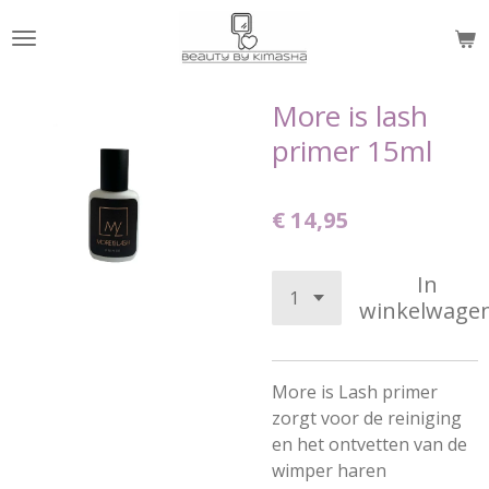
Ga
direct
naar
de
More is lash
hoofdinhoud
primer 15ml
€ 14,95
In
winkelwage
More is Lash primer
zorgt voor de reiniging
en het ontvetten van de
wimper haren