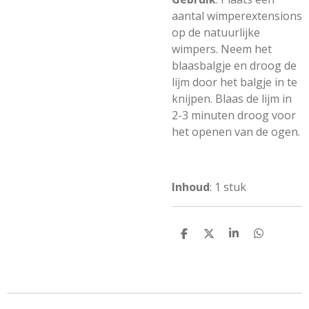
aantal wimperextensions
op de natuurlijke
wimpers. Neem het
blaasbalgje en droog de
lijm door het balgje in te
knijpen. Blaas de lijm in
2-3 minuten droog voor
het openen van de ogen.
Inhoud
: 1 stuk
D
D
S
D
e
e
h
e
l
e
a
l
e
l
r
e
n
e
n