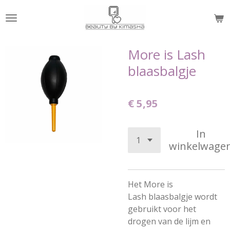
Ga
direct
naar
de
More is Lash
hoofdinhoud
blaasbalgje
€ 5,95
In
winkelwage
Het
More is
Lash
blaasbalgje wordt
gebruikt voor het
drogen van de lijm en