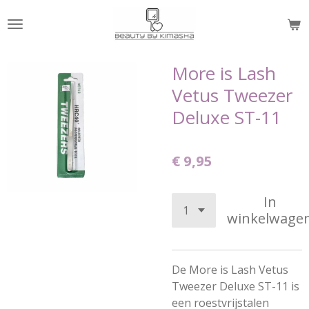
Ga
direct
naar
de
More is Lash
hoofdinhoud
Vetus Tweezer
Deluxe ST-11
€ 9,95
In
winkelwage
De More is Lash Vetus
Tweezer Deluxe ST-11 is
een roestvrijstalen