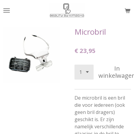
Ga
direct
naar
de
Microbril
hoofdinhoud
€ 23,95
In
winkelwage
De microbril is een bril
die voor iedereen (ook
geen bril dragers)
geschikt is. Er zijn
namelijk verschillende
glaasjes in de bril te