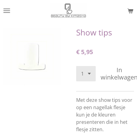
Ga
direct
naar
de
Show tips
hoofdinhoud
€ 5,95
In
winkelwage
Met deze show tips voor
op een nagellak flesje
kun je de kleuren
presenteren die in het
flesje zitten.