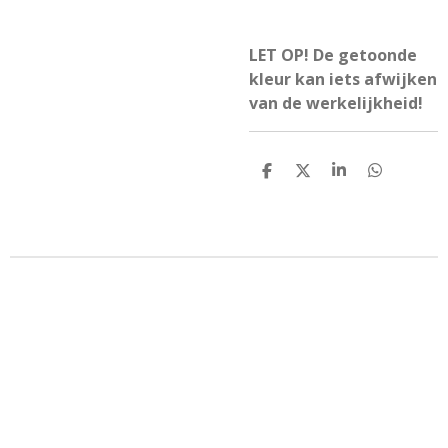
LET OP! De getoonde
kleur kan iets afwijken
van de werkelijkheid!
D
D
S
D
e
e
h
e
l
e
a
l
e
l
r
e
n
e
n