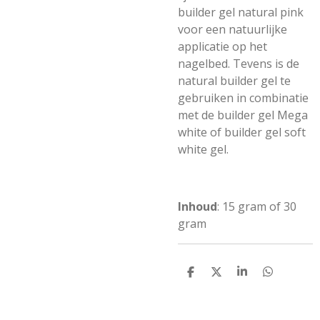
builder gel n
atural pink
voor een natuurlijke
applicatie op het
nagelbed. Tevens is de
natural builder gel te
gebruiken in combinatie
met de builder gel Mega
white of builder gel soft
white gel.
Inhoud
:
15 gram of 30
gram
D
D
S
D
e
e
h
e
l
e
a
l
e
l
r
e