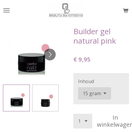
Ga
direct
naar
de
Builder gel
hoofdinhoud
natural pink
€ 9,95
Inhoud
In
winkelwage