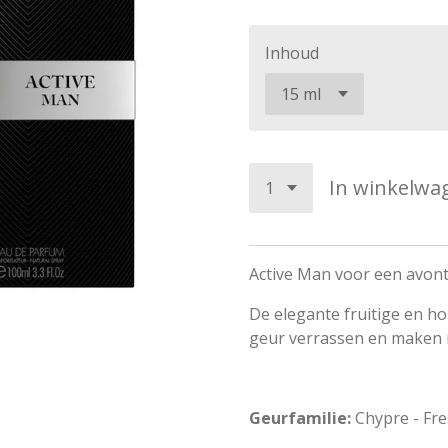
Inhoud
In winkelwa
Active Man voor een avont
De elegante fruitige en h
geur verrassen en maken m
Geurfamilie:
Chypre - Fr