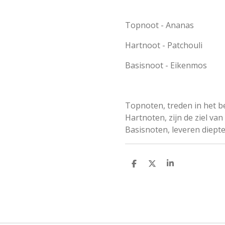
Topnoot - Ananas
Hartnoot - Patchouli
Basisnoot - Eikenmos
Topnoten, treden in het 
Hartnoten, zijn de ziel van
Basisnoten, leveren diept
D
D
S
e
e
h
l
e
a
e
l
r
n
e