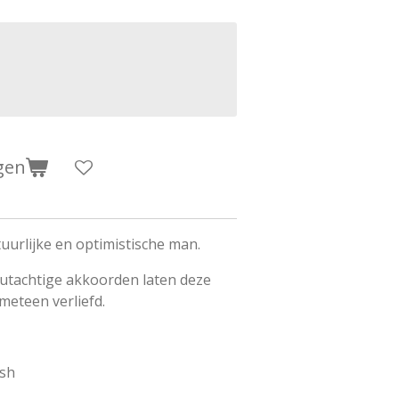
gen
uurlijke en optimistische man.
outachtige akkoorden laten deze
eteen verliefd.
esh