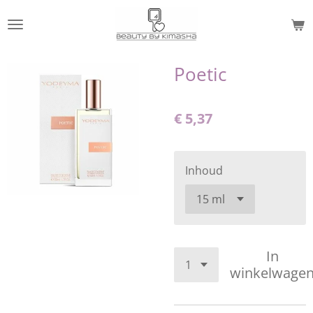
Ga
direct
naar
de
Poetic
hoofdinhoud
€ 5,37
Inhoud
In
winkelwage