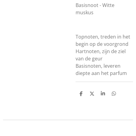
Basisnoot - Witte
muskus
Topnoten, treden in het
begin op de voorgrond
Hartnoten, zijn de ziel
van de geur
Basisnoten, leveren
diepte aan het parfum
D
D
S
D
e
e
h
e
l
e
a
l
e
l
r
e
n
e
n