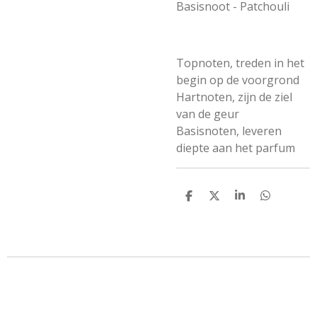
Basisnoot - Patchouli
Topnoten, treden in het
begin op de voorgrond
Hartnoten, zijn de ziel
van de geur
Basisnoten, leveren
diepte aan het parfum
D
D
S
D
e
e
h
e
l
e
a
l
e
l
r
e
n
e
n