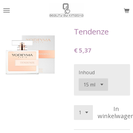
Ga
direct
naar
de
Tendenze
hoofdinhoud
€ 5,37
Inhoud
In
winkelwage