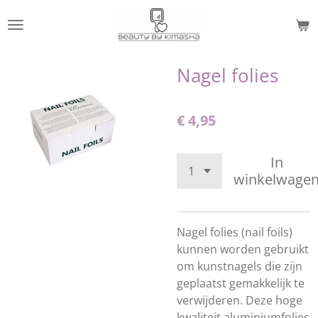
Ga
direct
naar
de
Nagel folies
hoofdinhoud
€ 4,95
In
winkelwage
Nagel folies (nail foils)
kunnen worden gebruikt
om kunstnagels die zijn
geplaatst gemakkelijk te
verwijderen. Deze hoge
kwaliteit aluminiumfolies