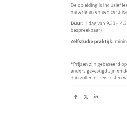
De opleiding is inclusief 
materialen en een certific
Duur:
1 dag van 9.30 -14.3
bespreekbaar)
Zelfstudie praktijk:
minim
*
Prijzen zijn gebaseerd op
anders gevestigd zijn en d
dan zullen er reiskosten 
D
D
S
e
e
h
l
e
a
e
l
r
n
e