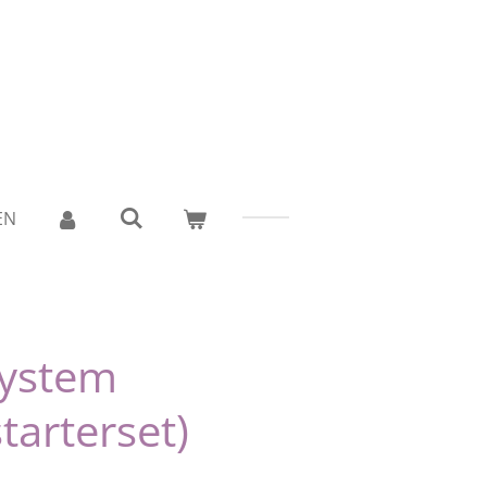
EN
System
starterset)