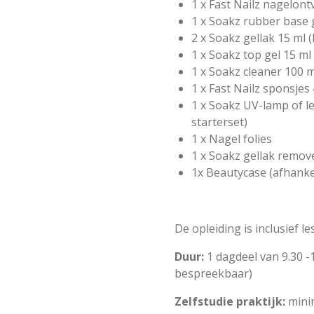
1 x Fast Nailz nagelont
1 x Soakz rubber base 
2 x Soakz gellak 15 ml 
1 x Soakz top gel 15 ml
1 x Soakz cleaner 100 m
1 x Fast Nailz sponsjes
1 x Soakz UV-lamp of l
starterset)
1 x Nagel folies
1 x Soakz gellak remov
1x Beautycase (afhankel
De opleiding is inclusief l
Duur:
1 dagdeel van 9.30 -1
bespreekbaar)
Zelfstudie praktijk:
minim