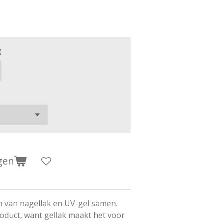
g
gen
n van nagellak en UV-gel samen.
roduct, want gellak maakt het voor