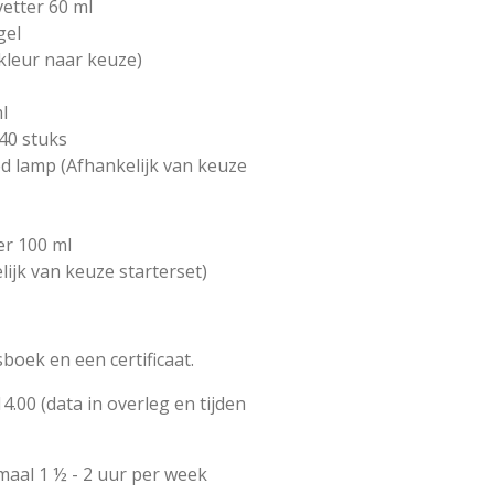
vetter 60 ml
gel
(kleur naar keuze)
l
 40 stuks
ed lamp (Afhankelijk van keuze
er 100 ml
ijk van keuze starterset)
esboek en een certificaat.
4.00 (data in overleg en tijden
aal 1 ½ - 2 uur per week