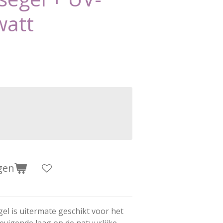
watt
gen
el is uitermate geschikt voor het
vigende laag op de natuurlijke