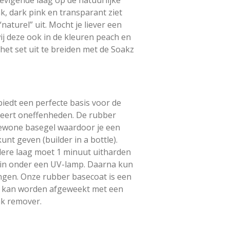
k, dark pink en transparant ziet
“naturel” uit. Mocht je liever een
ij deze ook in de kleuren peach en
het set uit te breiden met de Soakz
iedt een perfecte basis voor de
iseert oneffenheden. De rubber
gewone basegel waardoor je een
unt geven (builder in a bottle).​
edere laag moet 1 minuut uitharden
min onder een UV-lamp. Daarna kun
engen. Onze rubber basecoat is een
ze kan worden afgeweekt met een
ak remover.