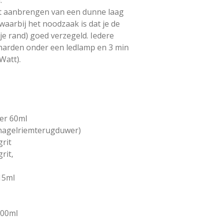
et aanbrengen van een dunne laag
aarbij het noodzaak is dat je de
ije rand) goed verzegeld. Iedere
harden onder een ledlamp en 3 min
Watt).
ter 60ml
 (nagelriemterugduwer)
grit
rit,
15ml
100ml