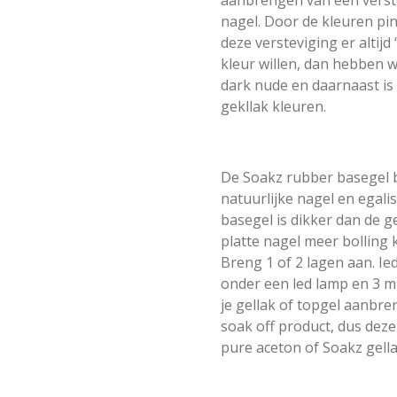
nagel. Door de kleuren pin
deze versteviging er altijd 
kleur willen, dan hebben w
dark nude en daarnaast is 
gekllak kleuren.
De Soakz rubber basegel b
natuurlijke nagel en egal
basegel is dikker dan de 
platte nagel meer bolling k
Breng 1 of 2 lagen aan. I
onder een led lamp en 3 
je gellak of topgel aanbr
soak off product, dus de
pure aceton of Soakz gell