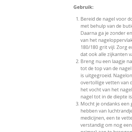
Gebruik:
Bereid de nagel voor d
met behulp van de buti
Daarna ga je zonder en
van het nageloppervla
180/180 grit vijl. Zorg e
dat ook alle zijkanten 
Breng nu een laagje na
tot de top van de nagel
is uitgegroeid. Nagelon
overtollige vetten van 
het vocht van het nage
nagel tot in de diepte i
Mocht je ondanks een g
hebben van luchtrandje
medicijnen, een te vette
verstandig om nog een l
primer) aan te brengen