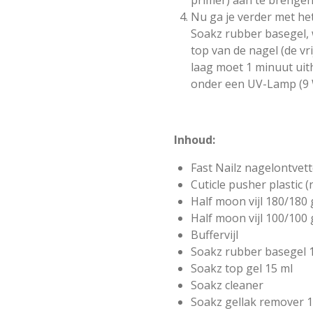
Nu ga je verder met h
Soakz rubber basegel, w
top van de nagel (de vr
laag moet 1 minuut uit
onder een UV-Lamp (9 
Inhoud:
Fast Nailz nagelontvet
Cuticle pusher plastic
Half moon vijl 180/180 
Half moon vijl 100/100 g
Buffervijl
Soakz rubber basegel 
Soakz top gel 15 ml
Soakz cleaner
Soakz gellak remover 