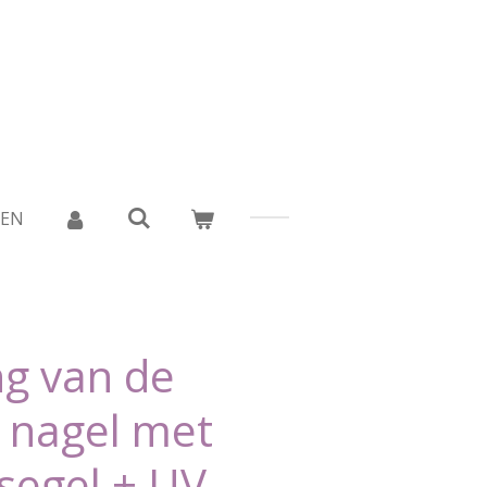
DEN
ng van de
e nagel met
segel + UV-