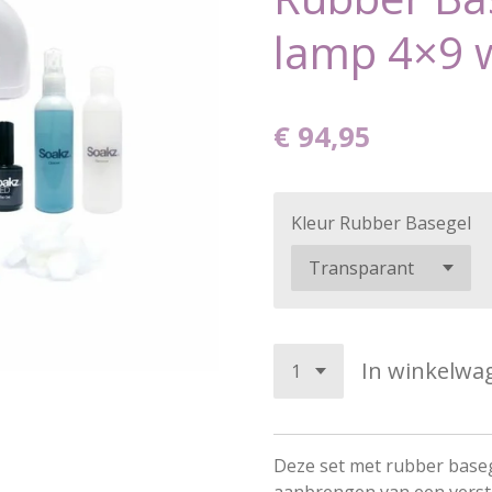
lamp 4×9 
€ 94,95
Kleur Rubber Basegel
In winkelwa
Deze set met rubber baseg
aanbrengen van een verste