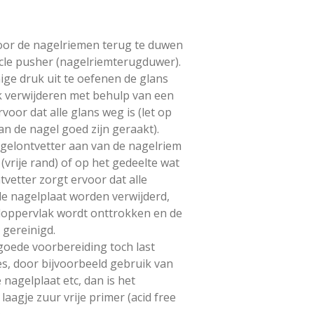
oor de nagelriemen terug te duwen
cle pusher (nagelriemterugduwer).
ige druk uit te oefenen de glans
k verwijderen met behulp van een
rvoor dat alle glans weg is (let op
van de nagel goed zijn geraakt).
gelontvetter aan van de nagelriem
 (vrije rand) of op het gedeelte wat
tvetter zorgt ervoor dat alle
de nagelplaat worden verwijderd,
loppervlak wordt onttrokken en de
s gereinigd.
oede voorbereiding toch last
s, door bijvoorbeeld gebruik van
 nagelplaat etc, dan is het
aagje zuur vrije primer (acid free
.