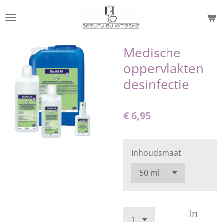
Ga
direct
naar
de
Medische
hoofdinhoud
oppervlakten
desinfectie
€ 6,95
Inhoudsmaat
In