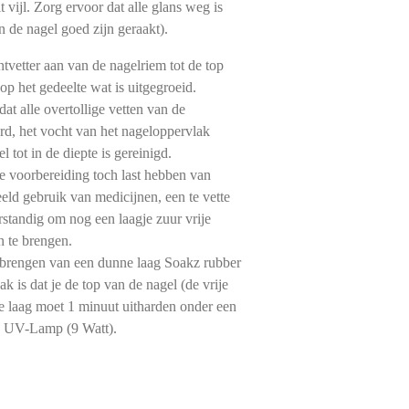
 vijl. Zorg ervoor dat alle glans weg is
an de nagel goed zijn geraakt).
tvetter aan van de nagelriem tot de top
 op het gedeelte wat is uitgegroeid.
dat alle overtollige vetten van de
rd, het vocht van het nageloppervlak
 tot in de diepte is gereinigd.
 voorbereiding toch last hebben van
eeld gebruik van medicijnen, een te vette
erstandig om nog een laagje zuur vrije
n te brengen.
nbrengen van een dunne laag Soakz rubber
k is dat je de top van de nagel (de vrije
e laag moet 1 minuut uitharden onder een
n UV-Lamp (9 Watt).