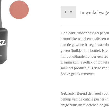
In winkelwag
De Soakz rubber basegel peach 
natuurlijke nagel en egaliseert
dan de gewone basegel waardoor
geven (builder in a bottle).​ Br
minuut uitharden onder een le
Daarna kun je gellak of topgel
soak off product, dus deze kan
Soakz gellak remover.
Gebruik:
Bereid de nagel voor
behulp van de cuticle pusher (
enige druk uit te oefenen de gl