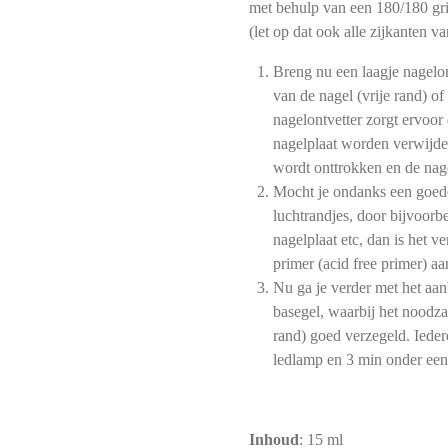
met behulp van een 180/180 grit
(let op dat ook alle zijkanten v
Breng nu een laagje nagelon
van de nagel (vrije rand) of
nagelontvetter zorgt ervoor 
nagelplaat worden verwijde
wordt onttrokken en de nagel
Mocht je ondanks een goede
luchtrandjes, door bijvoorb
nagelplaat etc, dan is het v
primer (acid free primer) aa
Nu ga je verder met het aa
basegel, waarbij het noodzaa
rand) goed verzegeld. Ieder
ledlamp en 3 min onder ee
Inhoud
: 15 ml