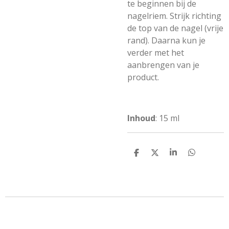
te beginnen bij de
nagelriem. Strijk richting
de top van de nagel (vrije
rand). Daarna kun je
verder met het
aanbrengen van je
product.
Inhoud
: 15 ml
D
D
S
D
e
e
h
e
l
e
a
l
e
l
r
e
n
e
n