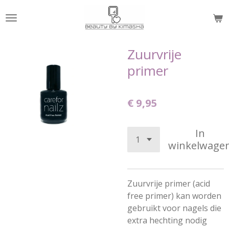
Ga
direct
naar
de
Zuurvrije
hoofdinhoud
primer
€ 9,95
In
winkelwage
Zuurvrije primer (acid
free primer) kan worden
gebruikt voor nagels die
extra hechting nodig