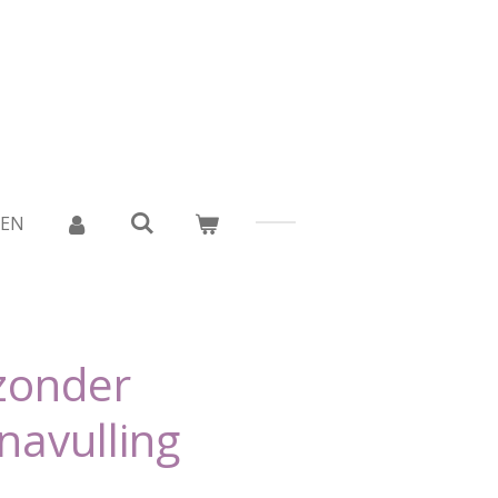
DEN
 zonder
navulling