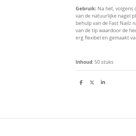
Gebruik:
Na het, volgens 
van de natuurlijke nagel pl
behulp van de Fast Nailz n
van de tip waardoor de hech
erg flexibel en gemaakt va
Inhoud
: 50 stuks
D
D
S
e
e
h
l
e
a
e
l
r
n
e