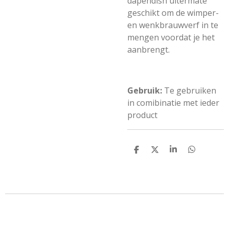
dapendish uitermate
geschikt om de wimper-
en wenkbrauwverf in te
mengen voordat je het
aanbrengt.
Gebruik:
Te gebruiken
in comibinatie met ieder
product
D
D
S
D
e
e
h
e
l
e
a
l
e
l
r
e
n
e
n