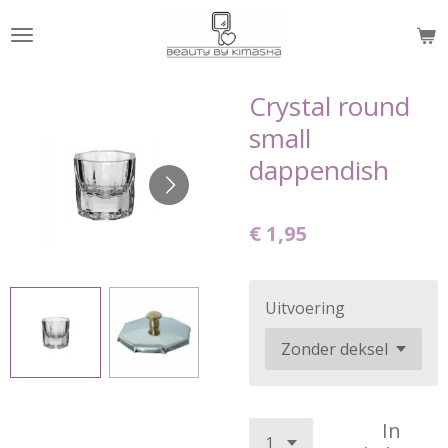
Ga
direct
naar
de
Crystal round
hoofdinhoud
small
dappendish
€ 1,95
Uitvoering
In