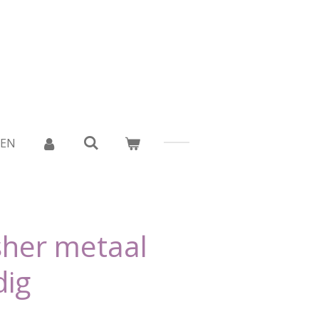
DEN
sher metaal
dig