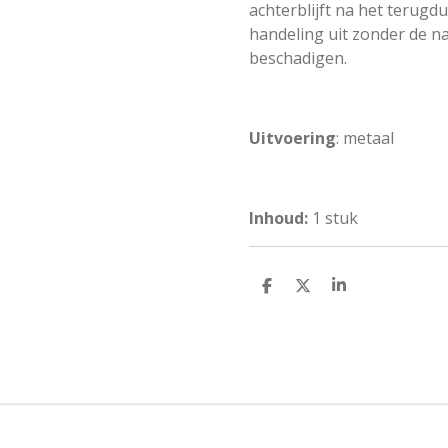
achterblijft na het terug
handeling uit zonder de na
beschadigen.
Uitvoering
: metaal
Inhoud:
1 stuk
D
D
S
e
e
h
l
e
a
e
l
r
n
e