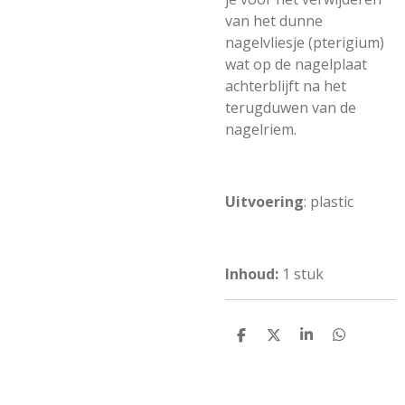
van het dunne
nagelvliesje (pterigium)
wat op de nagelplaat
achterblijft na het
terugduwen van de
nagelriem.
Uitvoering
: plastic
Inhoud:
1 stuk
D
D
S
D
e
e
h
e
l
e
a
l
e
l
r
e
n
e
n