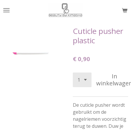
Ga
direct
naar
de
Cuticle pusher
hoofdinhoud
plastic
€ 0,90
In
winkelwage
De cuticle pusher wordt
gebruikt om de
nagelriemen voorzichtig
terug te duwen. Duw je