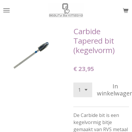
Ga
direct
naar
de
Carbide
hoofdinhoud
Tapered bit
(kegelvorm)
€ 23,95
In
winkelwage
De Carbide bit is een
kegelvormig bitje
gemaakt van RVS metaal