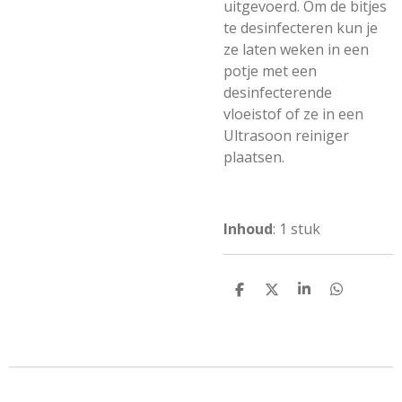
uitgevoerd. Om de bitjes
te desinfecteren kun je
ze laten weken in een
potje met een
desinfecterende
vloeistof of ze in een
Ultrasoon reiniger
plaatsen.
Inhoud
: 1 stuk
D
D
S
D
e
e
h
e
l
e
a
l
e
l
r
e
n
e
n