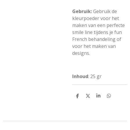
Gebruik:
Gebruik de
kleurpoeder voor het
maken van een perfecte
smile line tijdens je fun
French behandeling of
voor het maken van
designs.
Inhoud
: 25 gr
D
D
S
D
e
e
h
e
l
e
a
l
e
l
r
e
n
e
n