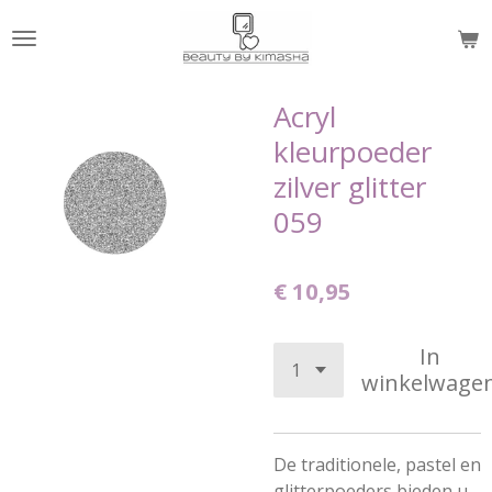
Ga
direct
naar
de
Acryl
hoofdinhoud
kleurpoeder
zilver glitter
059
€ 10,95
In
winkelwage
De traditionele, pastel en
glitterpoeders bieden u