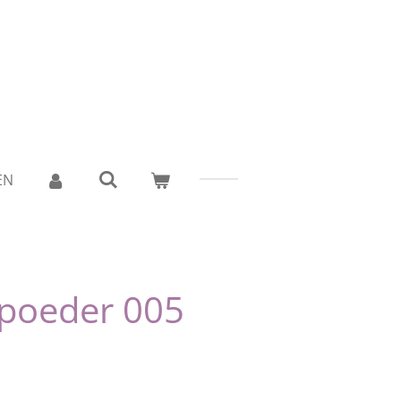
EN
rpoeder 005