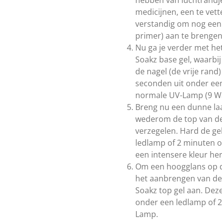
medicijnen, een te vett
verstandig om nog een l
primer) aan te brengen
Nu ga je verder met h
Soakz base gel, waarbij
de nagel (de vrije rand
seconden uit onder ee
normale UV-Lamp (9 Wa
Breng nu een dunne laa
wederom de top van de 
verzegelen. Hard de ge
ledlamp of 2 minuten 
een intensere kleur he
Om een hoogglans op de
het aanbrengen van de
Soakz top gel aan. Deze
onder een ledlamp of 
Lamp.