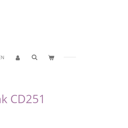
EN
ak CD251