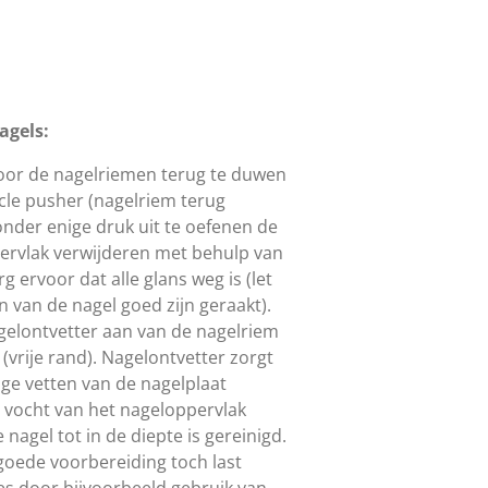
agels:
door de nagelriemen terug te duwen
cle pusher (nagelriem terug
onder enige druk uit te oefenen de
ervlak verwijderen met behulp van
rg ervoor dat alle glans weg is (let
en van de nagel goed zijn geraakt).
gelontvetter aan van de nagelriem
 (vrije rand). Nagelontvetter zorgt
lige vetten van de nagelplaat
 vocht van het nageloppervlak
nagel tot in de diepte is gereinigd.
oede voorbereiding toch last
s door bijvoorbeeld gebruik van