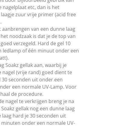
e nagelplaat etc, dan is het
aagje zuur vrije primer (acid free
.
et aanbrengen van een dunne laag
 het noodzaak is dat je de top van
) goed verzegeld. Hard de gel 10
n ledlamp of één minuut onder een
tt).
g Soakz gellak aan, waarbij je
nagel (vrije rand) goed dient te
l 30 seconden uit onder een
onder een normale UV-Lamp. Voor
rhaal de procedure.
 nagel te verkrijgen breng je na
 Soakz gellak nog een dunne laag
 laag hard je 30 seconden uit
2 minuten onder een normale UV-