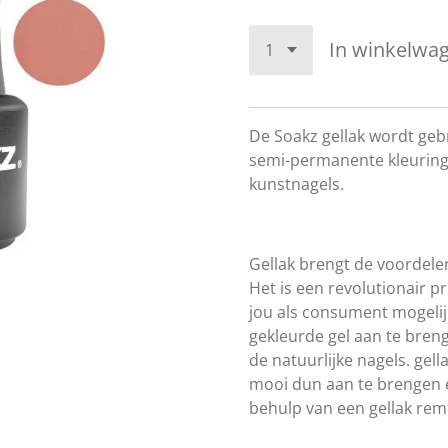
In winkelwa
De Soakz gellak wordt geb
semi-permanente kleuring 
kunstnagels.
Gellak brengt de voordele
Het is een revolutionair p
jou als consument mogelij
gekleurde gel aan te bren
de natuurlijke nagels. gel
mooi dun aan te brengen e
behulp van een gellak remo