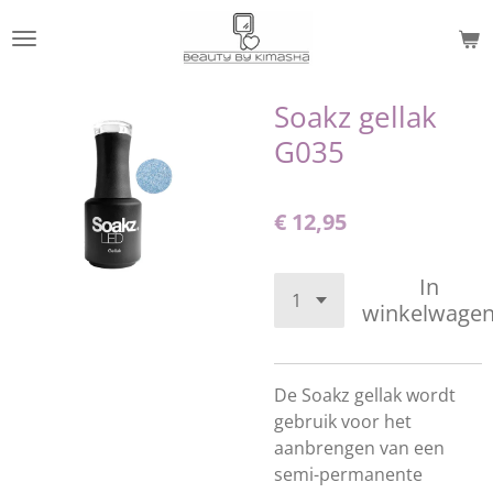
Ga
direct
naar
de
Soakz gellak
hoofdinhoud
G035
€ 12,95
In
winkelwage
De Soakz gellak wordt
gebruik voor het
aanbrengen van een
semi-permanente