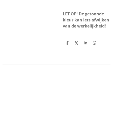
LET OP! De getoonde
kleur kan iets afwijken
van de werkelijkheid!
D
D
S
D
e
e
h
e
l
e
a
l
e
l
r
e
n
e
n